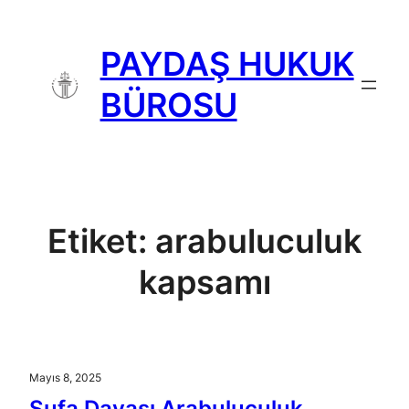
İçeriğe
geç
PAYDAŞ HUKUK
BÜROSU
Etiket:
arabuluculuk
kapsamı
Mayıs 8, 2025
Şufa Davası Arabuluculuk