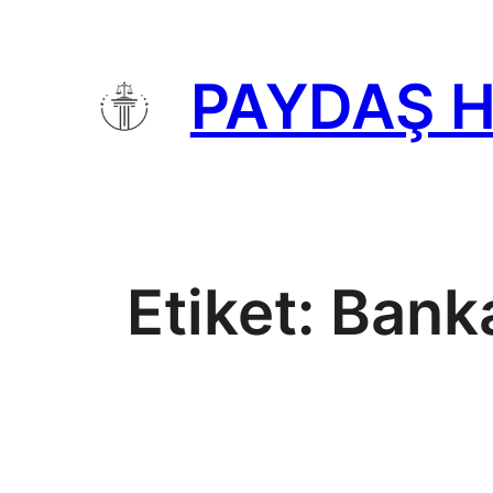
İçeriğe
geç
PAYDAŞ 
Etiket:
Banka