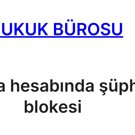
HUKUK BÜROSU
 hesabında şüph
blokesi