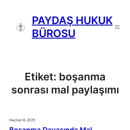
İçeriğe
geç
PAYDAŞ HUKUK
BÜROSU
Etiket:
boşanma
sonrası mal paylaşımı
Haziran 8, 2025
Boşanma Davasında Mal