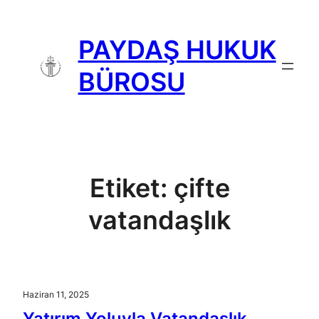
İçeriğe
geç
PAYDAŞ HUKUK
BÜROSU
Etiket:
çifte
vatandaşlık
Haziran 11, 2025
Yatırım Yoluyla Vatandaşlık