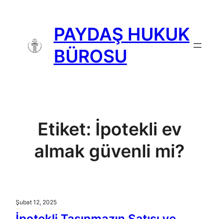
İçeriğe
geç
PAYDAŞ HUKUK
BÜROSU
Etiket:
İpotekli ev
almak güvenli mi?
Şubat 12, 2025
İpotekli Taşınmazın Satışı ve