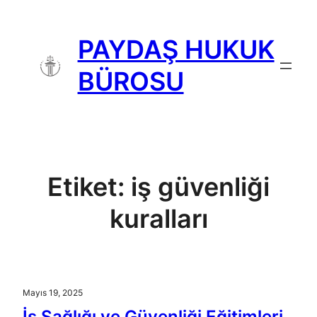
İçeriğe
geç
PAYDAŞ HUKUK
BÜROSU
Etiket:
iş güvenliği
kuralları
Mayıs 19, 2025
İş Sağlığı ve Güvenliği Eğitimleri