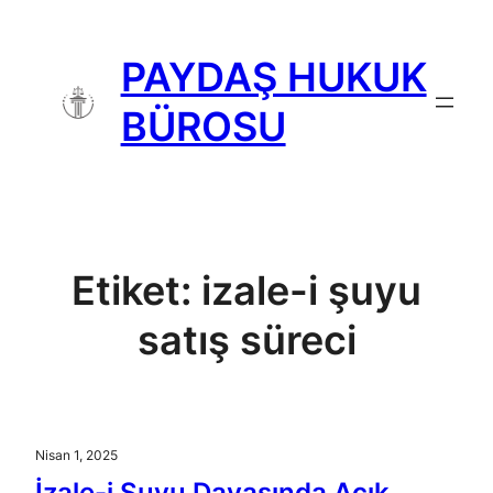
İçeriğe
geç
PAYDAŞ HUKUK
BÜROSU
Etiket:
izale-i şuyu
satış süreci
Nisan 1, 2025
İzale-i Şuyu Davasında Açık