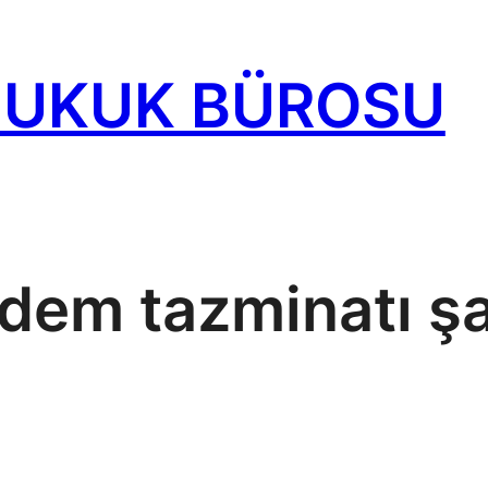
HUKUK BÜROSU
ıdem tazminatı şa