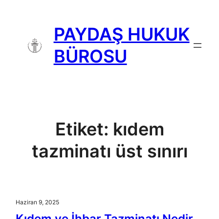
İçeriğe
geç
PAYDAŞ HUKUK
BÜROSU
Etiket:
kıdem
tazminatı üst sınırı
Haziran 9, 2025
Kıdem ve İhbar Tazminatı Nedir,