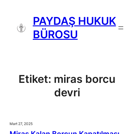
İçeriğe
geç
PAYDAŞ HUKUK
BÜROSU
Etiket:
miras borcu
devri
Mart 27, 2025
Miras Kalan Borcun Kapatılması