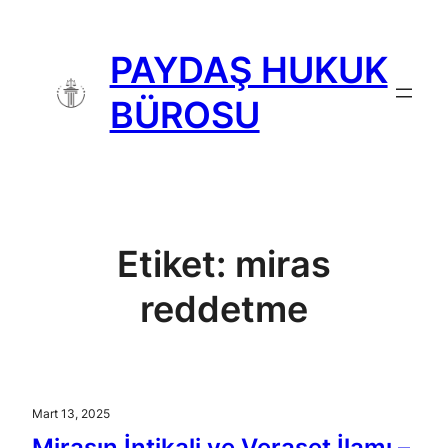
İçeriğe
geç
PAYDAŞ HUKUK
BÜROSU
Etiket:
miras
reddetme
Mart 13, 2025
Mirasın İntikali ve Veraset İlamı –