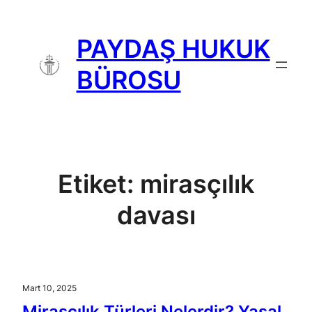
İçeriğe
geç
PAYDAŞ HUKUK
BÜROSU
Etiket:
mirasçılık
davası
Mart 10, 2025
Mirasçılık Türleri Nelerdir? Yasal