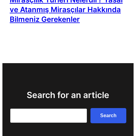
ve Atanmış Mirasçılar Hakkında
Bilmeniz Gerekenler
Search for an article
Search
Search