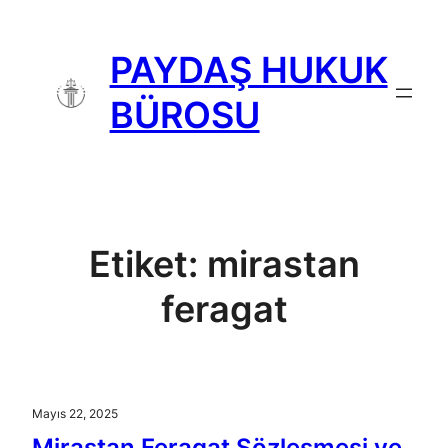
İçeriğe
geç
PAYDAŞ HUKUK
BÜROSU
Etiket:
mirastan
feragat
Mayıs 22, 2025
Mirastan Feragat Sözleşmesi ve