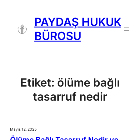
İçeriğe
geç
PAYDAŞ HUKUK
BÜROSU
Etiket:
ölüme bağlı
tasarruf nedir
Mayıs 12, 2025
Ölüme Bağlı Tasarruf Nedir ve