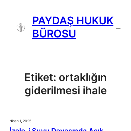
İçeriğe
geç
PAYDAŞ HUKUK
BÜROSU
Etiket:
ortaklığın
giderilmesi ihale
Nisan 1, 2025
İzale-i Şuyu Davasında Açık