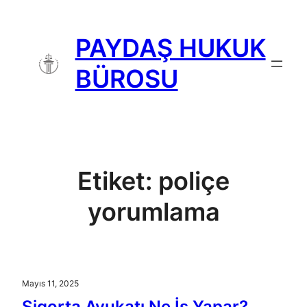
İçeriğe
geç
PAYDAŞ HUKUK
BÜROSU
Etiket:
poliçe
yorumlama
Mayıs 11, 2025
Sigorta Avukatı Ne İş Yapar?