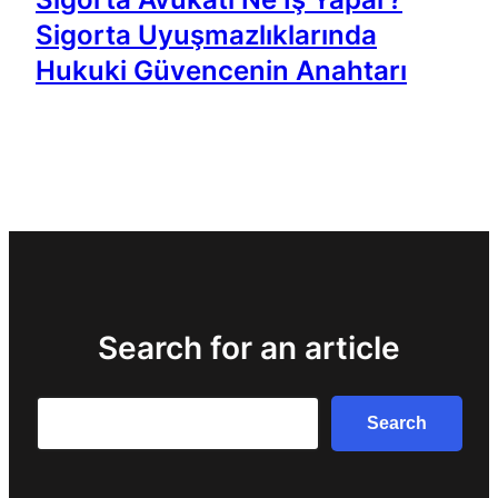
Sigorta Uyuşmazlıklarında
Hukuki Güvencenin Anahtarı
Search for an article
Search
Search