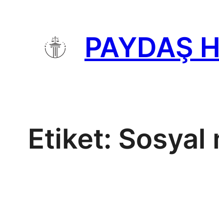
İçeriğe
geç
PAYDAŞ 
Etiket:
Sosyal 