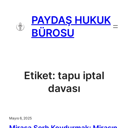
İçeriğe
geç
PAYDAŞ HUKUK
BÜROSU
Etiket:
tapu iptal
davası
Mayıs 6, 2025
Mirasa Şerh Koydurmak: Mirasın