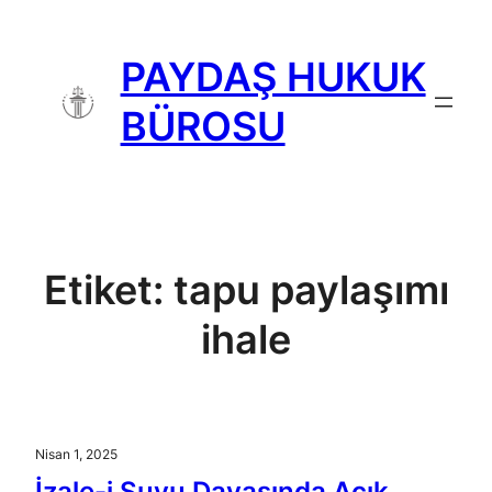
İçeriğe
geç
PAYDAŞ HUKUK
BÜROSU
Etiket:
tapu paylaşımı
ihale
Nisan 1, 2025
İzale-i Şuyu Davasında Açık