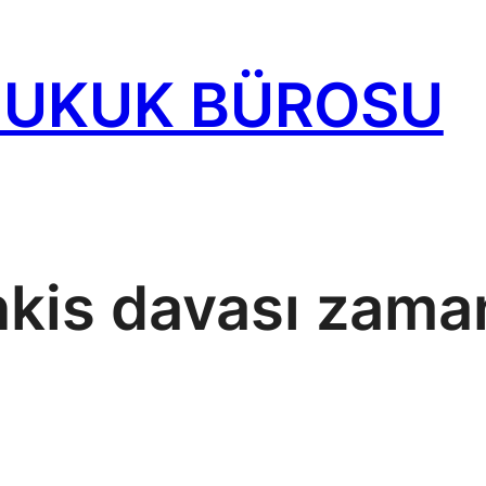
HUKUK BÜROSU
nkis davası zama