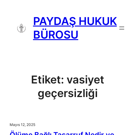
İçeriğe
geç
PAYDAŞ HUKUK
BÜROSU
Etiket:
vasiyet
geçersizliği
Mayıs 12, 2025
Ölüme Bağlı Tasarruf Nedir ve