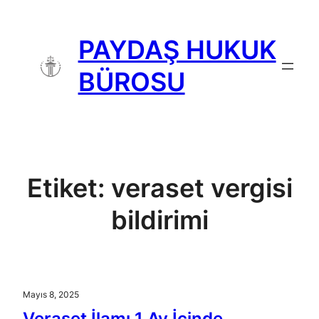
İçeriğe
geç
PAYDAŞ HUKUK
BÜROSU
Etiket:
veraset vergisi
bildirimi
Mayıs 8, 2025
Veraset İlamı 1 Ay İçinde