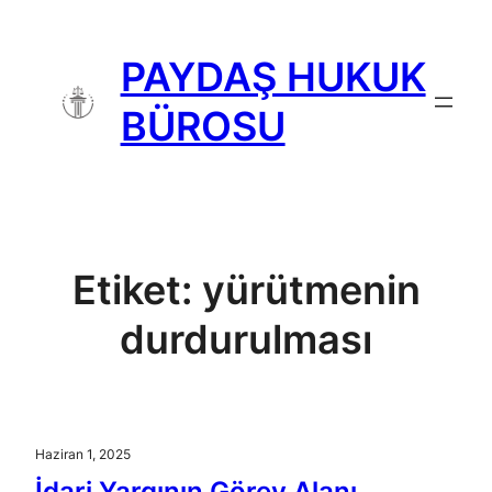
İçeriğe
geç
PAYDAŞ HUKUK
BÜROSU
Etiket:
yürütmenin
durdurulması
Haziran 1, 2025
İdari Yargının Görev Alanı