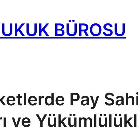
HUKUK BÜROSU
etlerde Pay Sahi
ı ve Yükümlülükl