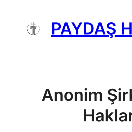
İçeriğe
geç
PAYDAŞ 
Anonim Şirk
Haklar