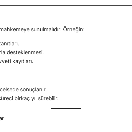
n mahkemeye sunulmalıdır. Örneğin:
nıtları.
arla desteklenmesi.
vveti kayıtları.
celsede sonuçlanır.
ci birkaç yıl sürebilir.
ar