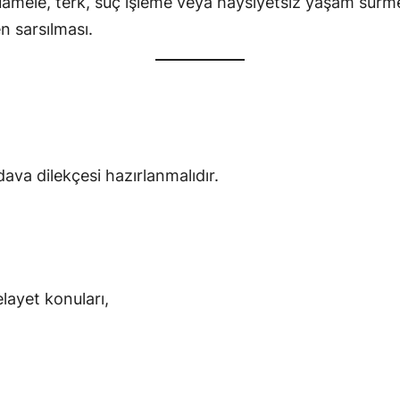
uamele, terk, suç işleme veya haysiyetsiz yaşam sürm
en sarsılması.
ava dilekçesi hazırlanmalıdır.
layet konuları,