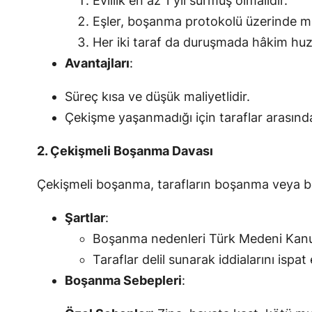
Evlilik en az 1 yıl sürmüş olmalıdır.
Eşler, boşanma protokolü üzerinde mu
Her iki taraf da duruşmada hâkim huz
Avantajları
:
Süreç kısa ve düşük maliyetlidir.
Çekişme yaşanmadığı için taraflar arasında 
2. Çekişmeli Boşanma Davası
Çekişmeli boşanma, tarafların boşanma veya b
Şartlar
:
Boşanma nedenleri Türk Medeni Kanun
Taraflar delil sunarak iddialarını ispa
Boşanma Sebepleri
: