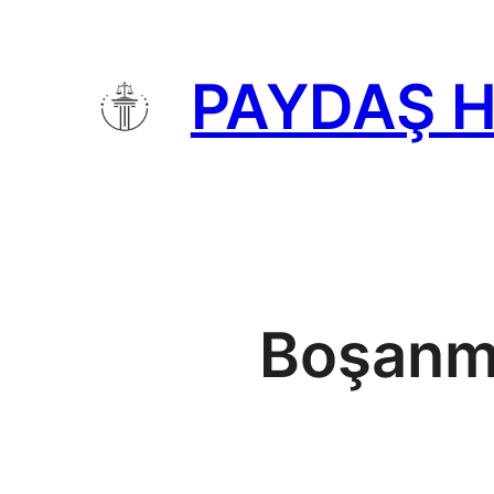
İçeriğe
geç
PAYDAŞ 
Boşanma