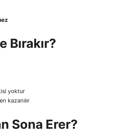
mez
e Bırakır?
isi yoktur
n kazanılır
an Sona Erer?