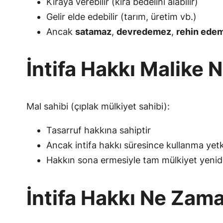
Kiraya verebilir (kira bedelini alabilir)
Gelir elde edebilir (tarım, üretim vb.)
Ancak
satamaz
,
devredemez
,
rehin ede
İntifa Hakkı Malike N
Mal sahibi (çıplak mülkiyet sahibi):
Tasarruf hakkına sahiptir
Ancak intifa hakkı süresince kullanma yetk
Hakkın sona ermesiyle tam mülkiyet yenide
İntifa Hakkı Ne Zam