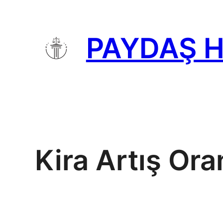
İçeriğe
geç
PAYDAŞ 
Kira Artış Ora