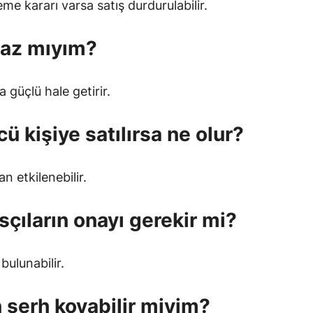
me kararı varsa satış durdurulabilir.
maz mıyım?
 güçlü hale getirir.
 kişiye satılırsa ne olur?
n etkilenebilir.
çıların onayı gerekir mi?
bulunabilir.
n şerh koyabilir miyim?