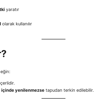
tki
yaratır
l
olarak kullanılır
r?
neğin:
erlidir.
l içinde yenilenmezse
tapudan terkin edilebilir.