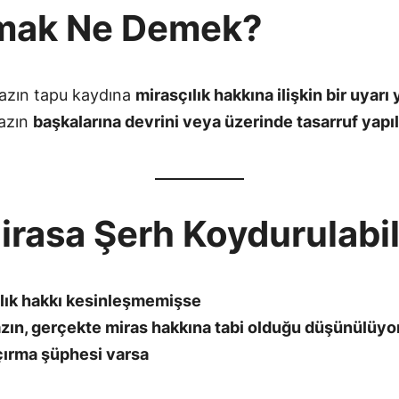
rmak Ne Demek?
mazın tapu kaydına
mirasçılık hakkına ilişkin bir uyarı
mazın
başkalarına devrini veya üzerinde tasarruf yapılm
rasa Şerh Koydurulabil
lık hakkı kesinleşmemişse
zın, gerçekte miras hakkına tabi olduğu düşünülüyo
çırma şüphesi varsa