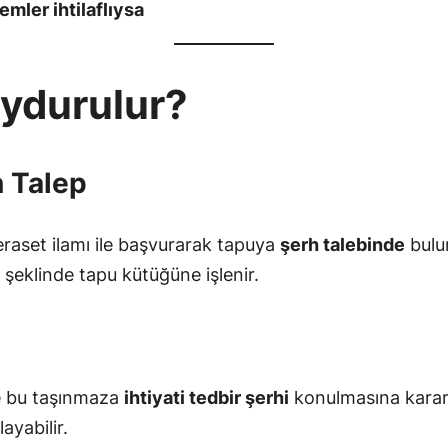
emler ihtilaflıysa
oydurulur?
 Talep
eraset ilamı ile başvurarak tapuya
şerh talebinde
bulun
” şeklinde tapu kütüğüne işlenir.
e bu taşınmaza
ihtiyati tedbir şerhi
konulmasına karar 
ayabilir.