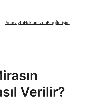
Anasayfa
Hakkımızda
Blog
İletişim
irasın
ıl Verilir?