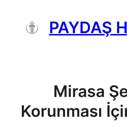
İçeriğe
geç
PAYDAŞ 
Mirasa Ş
Korunması İçi