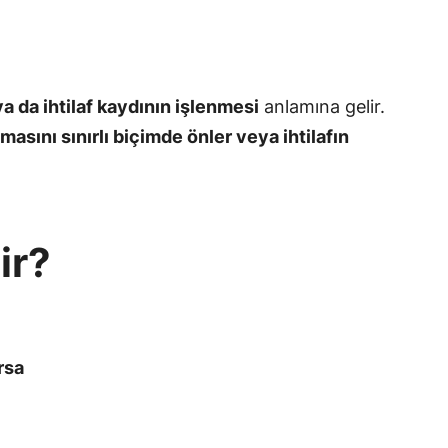
 ya da ihtilaf kaydının işlenmesi
anlamına gelir.
asını sınırlı biçimde önler veya ihtilafın
ir?
rsa