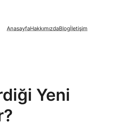
Anasayfa
Hakkımızda
Blog
İletişim
diği Yeni
r?