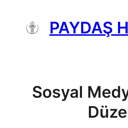
İçeriğe
geç
PAYDAŞ 
Sosyal Medya
Düze