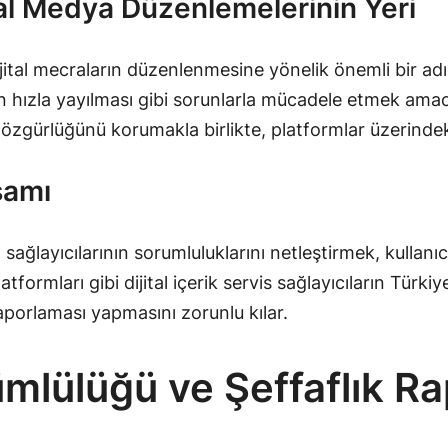
l Medya Düzenlemelerinin Yeri
tal mecraların düzenlenmesine yönelik önemli bir adımı
erin hızla yayılması gibi sorunlarla mücadele etmek ama
zgürlüğünü korumakla birlikte, platformlar üzerindeki
samı
ğlayıcılarının sorumluluklarını netleştirmek, kullanıcı
rmları gibi dijital içerik servis sağlayıcıların Türkiye
raporlaması yapmasını zorunlu kılar.
mlülüğü ve Şeffaflık R