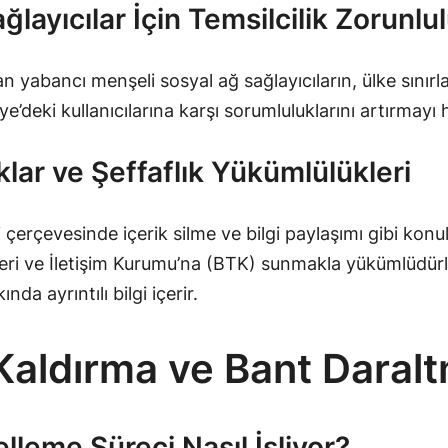
layıcılar İçin Temsilcilik Zorunlu
lan yabancı menşeli sosyal ağ sağlayıcıların, ülke sınırl
’deki kullanıcılarına karşı sorumluluklarını artırmayı 
lar ve Şeffaflık Yükümlülükleri
erçevesinde içerik silme ve bilgi paylaşımı gibi konul
ileri ve İletişim Kurumu’na (BTK) sunmakla yükümlüdürler
nda ayrıntılı bilgi içerir.
k Kaldırma ve Bant Dara
lleme Süreci Nasıl İşliyor?