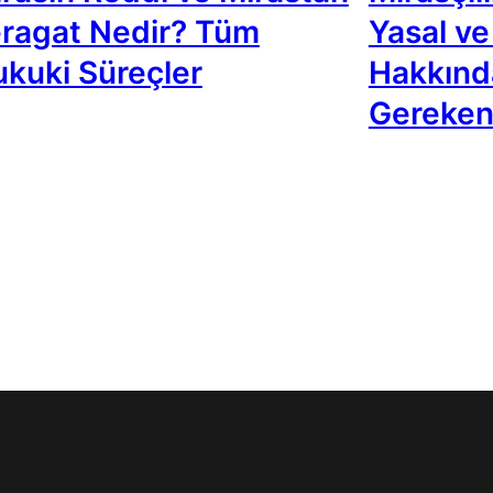
ragat Nedir? Tüm
Yasal ve
kuki Süreçler
Hakkınd
Gereken