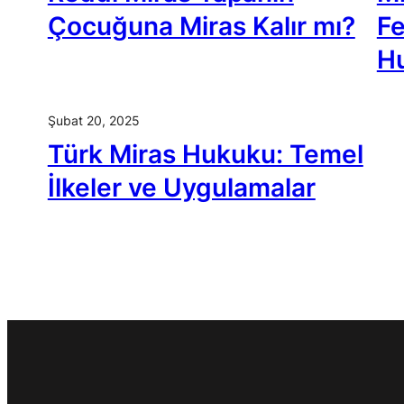
Çocuğuna Miras Kalır mı?
Fe
Hu
Şubat 20, 2025
Türk Miras Hukuku: Temel
İlkeler ve Uygulamalar