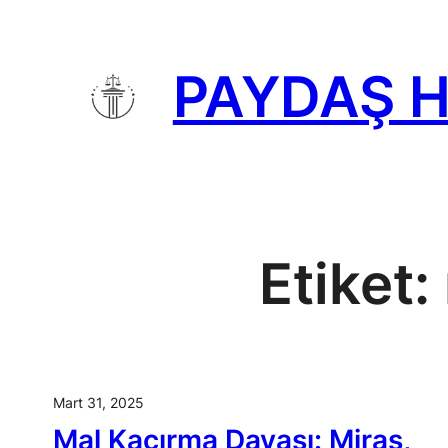
İçeriğe
geç
PAYDAŞ 
Etiket:
Mart 31, 2025
Mal Kaçırma Davası: Miras,