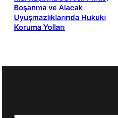
Boşanma ve Alacak
Uyuşmazlıklarında Hukuki
Koruma Yolları
Search