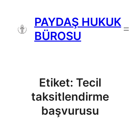
İçeriğe
geç
PAYDAŞ HUKUK
BÜROSU
Etiket:
Tecil
taksitlendirme
başvurusu