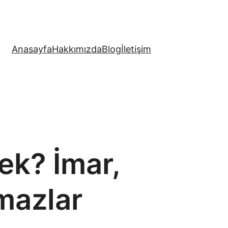
Anasayfa
Hakkımızda
Blog
İletişim
k? İmar,
mazlar