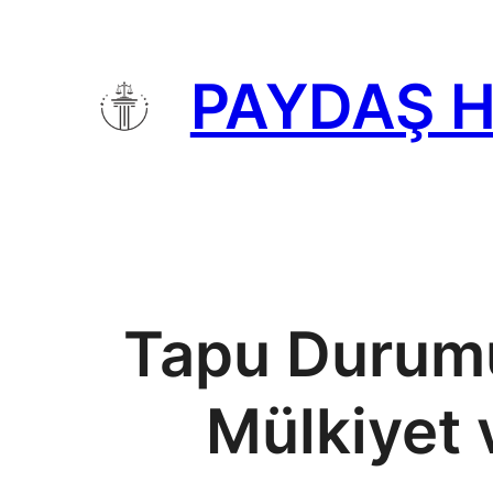
İçeriğe
geç
PAYDAŞ 
Tapu Durumu
Mülkiyet 