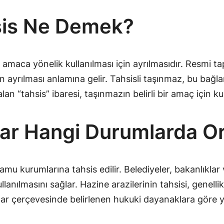
sis Ne Demek?
ir amaca yönelik kullanılması için ayrılmasıdır. Resmi tap
ayrılması anlamına gelir. Tahsisli taşınmaz, bu bağlam
an “tahsis” ibaresi, taşınmazın belirli bir amaç için k
lar Hangi Durumlarda O
u kurumlarına tahsis edilir. Belediyeler, bakanlıklar v
ılmasını sağlar. Hazine arazilerinin tahsisi, genellikl
nlar çerçevesinde belirlenen hukuki dayanaklara göre y