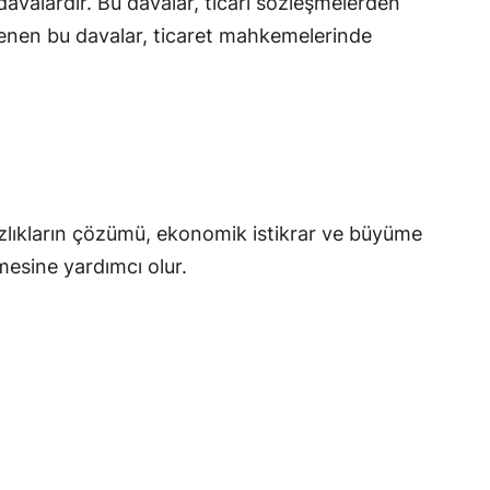
 davalardır. Bu davalar, ticari sözleşmelerden
lenen bu davalar, ticaret mahkemelerinde
azlıkların çözümü, ekonomik istikrar ve büyüme
lmesine yardımcı olur.