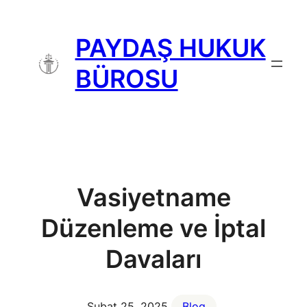
İçeriğe
geç
PAYDAŞ HUKUK
BÜROSU
Vasiyetname
Düzenleme ve İptal
Davaları
Şubat 25, 2025
Blog