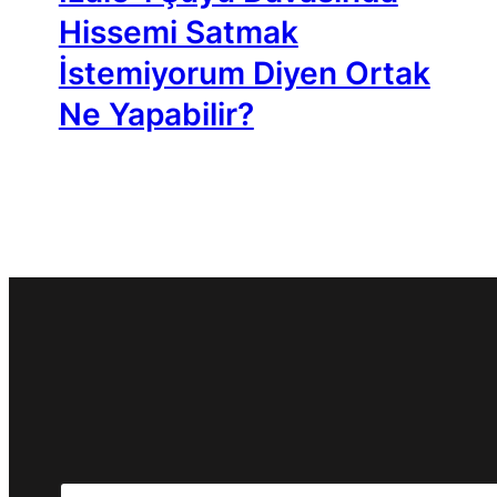
Hissemi Satmak
İstemiyorum Diyen Ortak
Ne Yapabilir?
Search