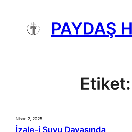
İçeriğe
geç
PAYDAŞ 
Etiket
Nisan 2, 2025
İzale-i Şuyu Davasında