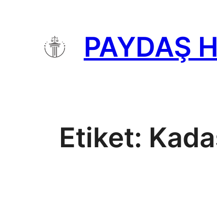
İçeriğe
geç
PAYDAŞ 
Etiket:
Kadas