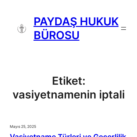
İçeriğe
geç
PAYDAŞ HUKUK
BÜROSU
Etiket:
vasiyetnamenin iptali
Mayıs 25, 2025
Vasiyetname Türleri ve Geçerlilik